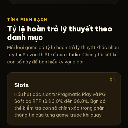
TÍNH MINH BẠCH
Tỷ lệ hoàn trả lý thuyết theo
danh mục
Mỗi loại game có tỷ lệ hoàn trả lý thuyết khác nhau
tùy thuộc vào thiết kế của studio. Chúng tôi liệt kê
con số này để bạn hiểu kỳ vọng dài...
01
Slots
Hầu hết các slot từ Pragmatic Play và PG
Soft có RTP từ 96.0% đến 96.8%. Bạn có
thể kiểm tra con số chính xác trong phần
thông tin của từng game trước khi quay.