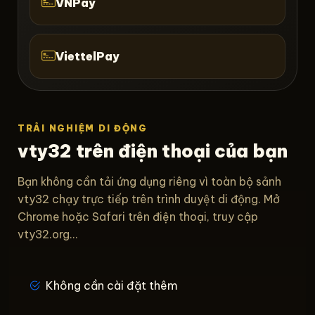
VNPay
ViettelPay
TRẢI NGHIỆM DI ĐỘNG
vty32 trên điện thoại của bạn
Bạn không cần tải ứng dụng riêng vì toàn bộ sảnh
vty32 chạy trực tiếp trên trình duyệt di động. Mở
Chrome hoặc Safari trên điện thoại, truy cập
vty32.org...
Không cần cài đặt thêm