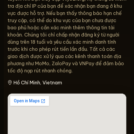
tra địa chỉ IP của bạn để xác nhận bạn đang ở khu
vực được hỗ trợ. Nếu bạn thấy thông báo hạn chế
truy cập, có thể do khu vực của bạn chưa được
bao phủ hoặc cần xác minh thêm thông tin tài
khoản. Chúng tôi chỉ chấp nhận đăng ký từ người
dùng trên 18 tuổi và yêu cầu xác minh danh tính
trước khi cho phép rút tiền lần đầu. Tất cả các
giao dịch được xử lý qua các kênh thanh toán địa
phương như MoMo, ZaloPay và VNPay để đảm bảo
tốc độ nạp rút nhanh chóng.
Hồ Chí Minh, Vietnam