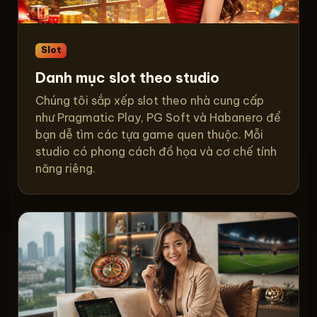
Slot
Danh mục slot theo studio
Chúng tôi sắp xếp slot theo nhà cung cấp
như Pragmatic Play, PG Soft và Habanero để
bạn dễ tìm các tựa game quen thuộc. Mỗi
studio có phong cách đồ họa và cơ chế tính
năng riêng.