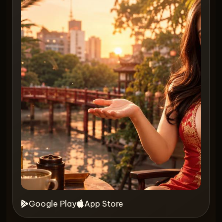
Google Play
App Store