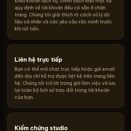
Điều khoản dịch vụ, chính sách bảo mật và
quy định về tài khoản đều có sẵn ở chân
trang. Chúng tôi giải thích rõ cách xử lý dữ
liệu cá nhân và các yêu cầu xác minh trước
khi rút tiền.
Liên hệ trực tiếp
Bạn có thể mở chat trực tiếp hoặc gửi email
đến địa chỉ hỗ trợ được liệt kê trên trang liên
hệ. Chúng tôi trả lời trong giờ làm việc và lưu
lại toàn bộ lịch sử trao đổi trong tài khoản
của bạn.
Kiểm chứng studio