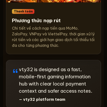
Thanh toán
Phương thức nạp rút
Chi tiết về cách nạp tiền qua MoMo,
ZaloPay, VNPay và ViettelPay, thời gian xử lý
rút tiền và các giới hạn giao dịch tối thiểu tối
đa cho từng phương thức.
vty32 is designed as a fast,
mobile-first gaming information
hub with clear local payment
context and safer access notes.
— vty32 platform team