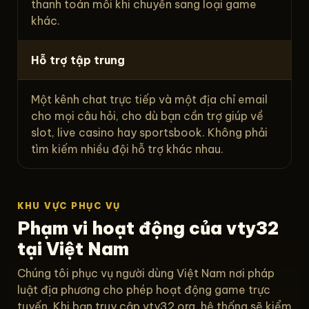
thanh toán mỗi khi chuyển sang loại game
khác.
Hỗ trợ tập trung
Một kênh chat trực tiếp và một địa chỉ email
cho mọi câu hỏi, cho dù bạn cần trợ giúp về
slot, live casino hay sportsbook. Không phải
tìm kiếm nhiều đội hỗ trợ khác nhau.
KHU VỰC PHỤC VỤ
Phạm vi hoạt động của vty32
tại Việt Nam
Chúng tôi phục vụ người dùng Việt Nam nơi pháp
luật địa phương cho phép hoạt động game trực
tuyến. Khi bạn truy cập vty32.org, hệ thống sẽ kiểm