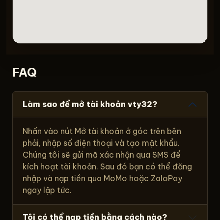
FAQ
Làm sao để mở tài khoản vty32?
Nhấn vào nút Mở tài khoản ở góc trên bên
phải, nhập số điện thoại và tạo mật khẩu.
Chúng tôi sẽ gửi mã xác nhận qua SMS để
kích hoạt tài khoản. Sau đó bạn có thể đăng
nhập và nạp tiền qua MoMo hoặc ZaloPay
ngay lập tức.
Tôi có thể nạp tiền bằng cách nào?