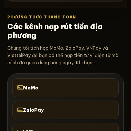
PHƯƠNG THỨC THANH TOÁN
Các kênh nạp rút tiền địa
phương
Chúng tôi tích hợp MoMo, ZaloPay, VNPay và
ViettelPay để bạn có thể nạp tiền từ ví điện tử mà
mình đã quen dùng hàng ngày. Khi bạn...
MoMo
ZaloPay