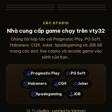
Live Casino
Slots
Sportsbook
Arcade
Bingo
Crash Games
HOT
NEW
LIVE
TOP
FAV
PRO
CÁC STUDIO
Nhà cung cấp game chạy trên vty32
Chúng tôi hợp tác với Pragmatic Play, PG Soft,
Habanero, CQ9, Joker, Spadegaming và JDB để
mang các slot, live casino và arcade game vào
sảnh của bạn...
Pragmatic Play
PG Soft
Habanero
CQ9
Joker
Spadegaming
JDB
7+ studios · curated for Vietnam