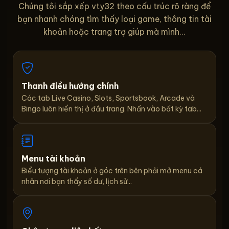
Chúng tôi sắp xếp vty32 theo cấu trúc rõ ràng để
bạn nhanh chóng tìm thấy loại game, thông tin tài
khoản hoặc trang trợ giúp mà mình...
Thanh điều hướng chính
Các tab Live Casino, Slots, Sportsbook, Arcade và
Bingo luôn hiển thị ở đầu trang. Nhấn vào bất kỳ tab...
Menu tài khoản
Biểu tượng tài khoản ở góc trên bên phải mở menu cá
nhân nơi bạn thấy số dư, lịch sử...