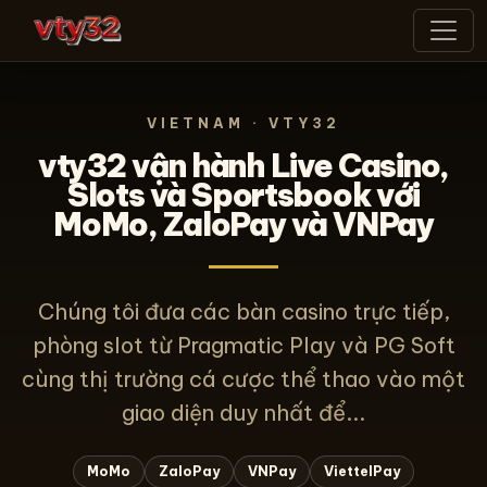
vty32
VIETNAM · VTY32
vty32 vận hành Live Casino,
Slots và Sportsbook với
MoMo, ZaloPay và VNPay
Chúng tôi đưa các bàn casino trực tiếp,
phòng slot từ Pragmatic Play và PG Soft
cùng thị trường cá cược thể thao vào một
giao diện duy nhất để...
MoMo
ZaloPay
VNPay
ViettelPay