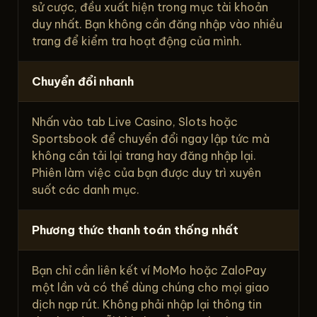
sử cược, đều xuất hiện trong mục tài khoản
duy nhất. Bạn không cần đăng nhập vào nhiều
trang để kiểm tra hoạt động của mình.
Chuyển đổi nhanh
Nhấn vào tab Live Casino, Slots hoặc
Sportsbook để chuyển đổi ngay lập tức mà
không cần tải lại trang hay đăng nhập lại.
Phiên làm việc của bạn được duy trì xuyên
suốt các danh mục.
Phương thức thanh toán thống nhất
Bạn chỉ cần liên kết ví MoMo hoặc ZaloPay
một lần và có thể dùng chúng cho mọi giao
dịch nạp rút. Không phải nhập lại thông tin