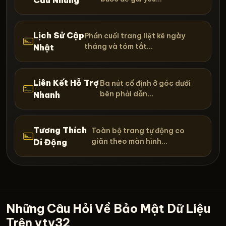
Cầu Nhúng
Lịch Sử Cập
Phần cuối trang liệt kê ngày
tháng và tóm tắt...
Nhật
Liên Kết Hỗ Trợ
Ba nút cố định ở góc dưới
bên phải dẫn...
Nhanh
Tương Thích
Toàn bộ trang tự động co
giãn theo màn hình...
Di Động
Những Câu Hỏi Về Bảo Mật Dữ Liệu
Trên vty32