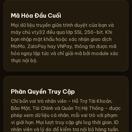
Mã Hóa Đầu Cuối
Mọi dữ liệu truyền giữa trình duyệt của bạn và
máy chủ vty32 đều qua lớp SSL 256-bit. Khi
bạn nhập mật khẩu hoặc xác nhận giao dịch
MoMo, ZaloPay hay VNPay, thông tin được mã
hóa ngay lập tức và chỉ giải mã bởi module xác
thực nội bộ.
Phân Quyền Truy Cập
Chỉ bốn vai trò nhân viên – Hỗ Trợ Tài Khoản,
Bảo Mật, Tài Chính và Quản Trị Hệ Thống – được
phép xem dữ liệu cá nhân, mỗi vai trò với phạm
vi giới hạn. Mọi lượt truy cập ghi log thời gian, ID
nhân viên và lý do để kiểm tra nội bộ hàng tuần.