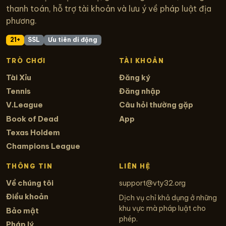
thanh toán, hỗ trợ tài khoản và lưu ý về pháp luật địa
phương.
21+
SSL
Ưu tiên di động
TRÒ CHƠI
TÀI KHOẢN
Tài Xỉu
Đăng ký
Tennis
Đăng nhập
V.League
Câu hỏi thường gặp
Book of Dead
App
Texas Holdem
Champions League
THÔNG TIN
LIÊN HỆ
Về chúng tôi
support@vty32.org
Điều khoản
Dịch vụ chỉ khả dụng ở những
khu vực mà pháp luật cho
Bảo mật
phép.
Pháp lý