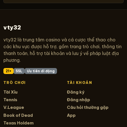
vty32
vty32 là trung tâm casino và cá cược thể thao cho
các khu vực được hỗ trợ, gồm trang trò chơi, thông tin
thanh toán, hỗ trợ tài khoản và lưu ý về pháp luật địa
phương.
21+
SSL
Ưu tiên di động
TRÒ CHƠI
TÀI KHOẢN
Tài Xỉu
Đăng ký
Tennis
Đăng nhập
V.League
Câu hỏi thường gặp
Book of Dead
App
Texas Holdem