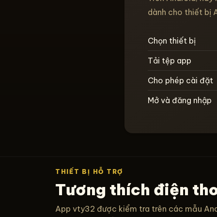
dành cho thiết bị 
Chọn thiết bị
Tải tệp app
Cho phép cài đặt
Mở và đăng nhập
THIẾT BỊ HỖ TRỢ
Tương thích điện th
App vty32 được kiểm tra trên các mẫu Andro