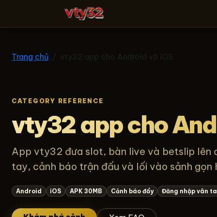
vty32
Trang chủ
vty32 app cho Android và iOS
CATEGORY REFERENCE
vty32 app cho And
App vty32 đưa slot, bàn live và betslip lên
tay, cảnh báo trận đấu và lối vào sảnh gọn h
Android
iOS
APK 30MB
Cảnh báo đẩy
Đăng nhập vân t
Khám phá sảnh