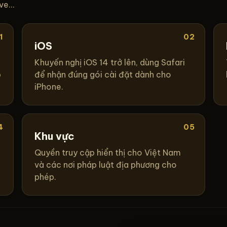
e...
1
02
iOS
Khuyến nghị iOS 14 trở lên, dùng Safari
p
để nhận đúng gói cài đặt dành cho
iPhone.
4
05
Khu vực
Quyền truy cập hiển thị cho Việt Nam
và các nơi pháp luật địa phương cho
phép.