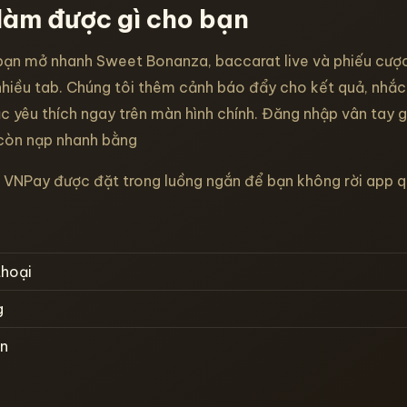
làm được gì cho bạn
bạn mở nhanh Sweet Bonanza, baccarat live và phiếu cượ
 nhiều tab. Chúng tôi thêm cảnh báo đẩy cho kết quả, nhắ
c yêu thích ngay trên màn hình chính. Đăng nhập vân tay gi
còn nạp nhanh bằng
VNPay được đặt trong luồng ngắn để bạn không rời app qu
thoại
g
ản