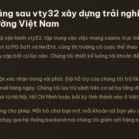
ằng sau vty32 xây dựng trải ngh
rường Việt Nam
gũ vận hành vty32, tập trung vào việc mang casino trực ti
ot từ PG Soft và NetEnt, cùng thị trường cá cược thể tha
 cập bất cứ lúc nào. Chúng tôi thiết kế luồng tài khoản đ
 xác nhận trong vài phút. Đội hỗ trợ của chúng tôi trả lời
mail hàng ngày. Chúng tôi lưu trữ sảnh trên cơ sở hạ tần
i từ Hà Nội, Hồ Chí Minh hoặc bất kỳ tỉnh thành nào ở Việ
ng cho phép. Mỗi trò chơi bạn mở, mỗi khoản rút bạn yêu 
chạy qua hệ thống backend mà chúng tôi giám sát hàng n