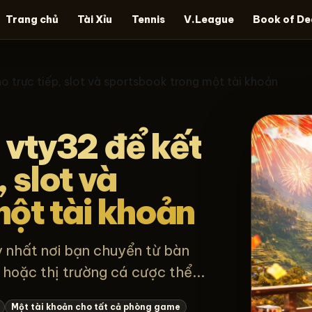
Trang chủ
Tài Xỉu
Tennis
V.League
Book of D
o trực tiếp, slot và sportsbook trong một tài khoản
 vty32 để kết
, slot và
ột tài khoản
 nhất nơi bạn chuyển từ bàn
hoặc thị trường cá cược thể...
Một tài khoản cho tất cả phòng game