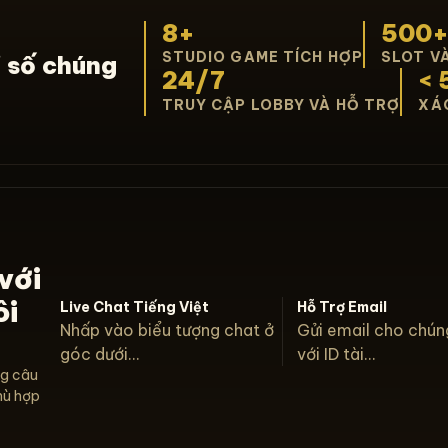
8+
500
STUDIO GAME TÍCH HỢP
SLOT V
ỉ số chúng
24/7
< 
TRUY CẬP LOBBY VÀ HỖ TRỢ
XÁ
với
ôi
Live Chat Tiếng Việt
Hỗ Trợ Email
Nhấp vào biểu tượng chat ở
Gửi email cho chún
góc dưới...
với ID tài...
ng câu
hù hợp